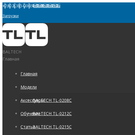
+7(812) 335-00-85
info@baltech.ru
Загрузки
BALTECH
Главная
Главная
Модели
Аксессуары
BALTECH TL-0208C
Обучение
BALTECH TL-0212C
Статьи
BALTECH TL-0215C