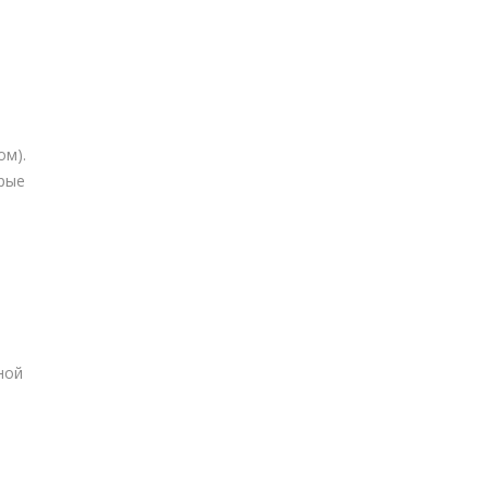
ом).
рые
о
ной