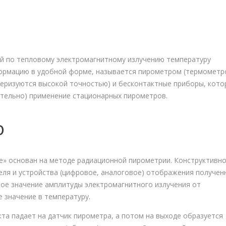
й по тепловому электромагнитному излучению температуру
ормацию в удобной форме, называется пирометром (термометр
теризуются высокой точностью) и бесконтактные приборы, кото
ительно) применение стационарных пирометров.
о
e» основан на методе радиационной пирометрии. Конструктивн
еля и устройства (цифровое, аналоговое) отображения получен
ное значение амплитуды электромагнитного излучения от
 значение в температуру.
та падает на датчик пирометра, а потом на выходе образуется